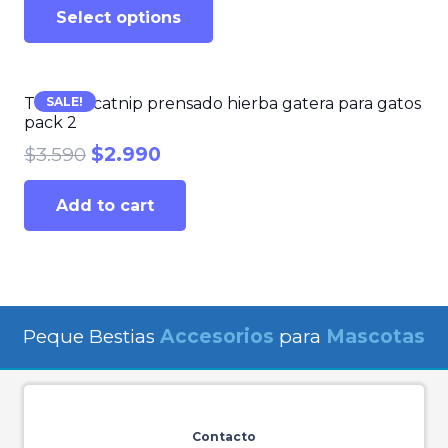
Select options
SALE!
Trompo catnip prensado hierba gatera para gatos
pack 2
$
3.590
$
2.990
Add to cart
Peque Bestias
Accesorios
para
Mascotas
Contacto