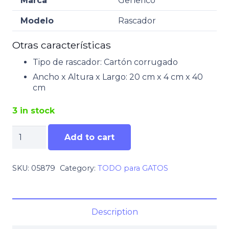
Marca
Generico
Modelo
Rascador
Otras características
Tipo de rascador
: Cartón corrugado
Ancho x Altura x Largo
: 20 cm x 4 cm x 40
cm
3 in stock
Rascador
Add to cart
para
gatos
de
SKU:
05879
Category:
TODO para GATOS
cartón
corrugado
uñas
XL
Description
quantity