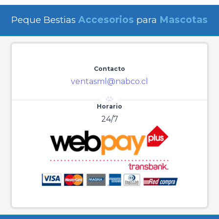
Peque Bestias
Accesorios
para
Mascotas
Contacto
ventasml@nabco.cl
Horario
24/7