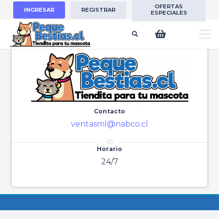
OFERTAS
INGRESAR
REGISTRAR
Peque Bestias
Accesorios
para
ESPECIALES
Mascotas
Contacto
ventasml@nabco.cl
Horario
24/7