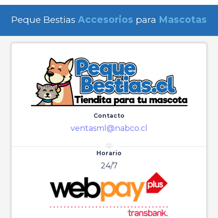
Peque Bestias
Accesorios
para
Mascotas
Contacto
ventasml@nabco.cl
Horario
24/7