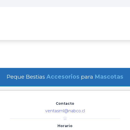
Peque Bestias
Accesorios
para
Mascotas
Contacto
ventasml@nabco.cl
Horario